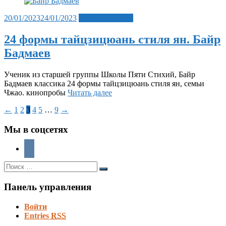
Posted
20/01/2023
24/01/2023
Лента новостей
on
24 формы тайцзицюань стиля ян. Байр
Бадмаев
Ученик из старшей группы Школы Пяти Стихий, Байр
Бадмаев классика 24 формы тайцзицюань стиля ян, семьи
Чжао. кинопробы
Читать далее
Пагинация
←
1
2
3
4
5
…
9
→
записей
Мы в соцсетях
Поиск:
Поиск
Панель управления
Войти
Entries
RSS