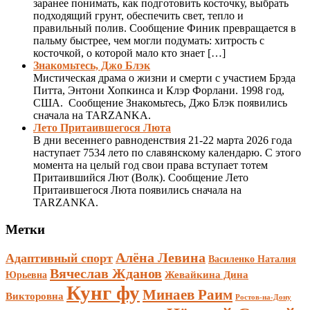
заранее понимать, как подготовить косточку, выбрать
подходящий грунт, обеспечить свет, тепло и
правильный полив. Сообщение Финик превращается в
пальму быстрее, чем могли подумать: хитрость с
косточкой, о которой мало кто знает […]
Знакомьтесь, Джо Блэк
Мистическая драма о жизни и смерти с участием Брэда
Питта, Энтони Хопкинса и Клэр Форлани. 1998 год,
США. Сообщение Знакомьтесь, Джо Блэк появились
сначала на TARZANKA.
Лето Притаившегося Люта
В дни весеннего равноденствия 21-22 марта 2026 года
наступает 7534 лето по славянскому календарю. С этого
момента на целый год свои права вступает тотем
Притаившийся Лют (Волк). Сообщение Лето
Притаившегося Люта появились сначала на
TARZANKA.
Метки
Алёна Левина
Адаптивный спорт
Василенко Наталия
Вячеслав Жданов
Жевайкина Дина
Юрьевна
Кунг фу
Минаев Раим
Викторовна
Ростов-на-Дону