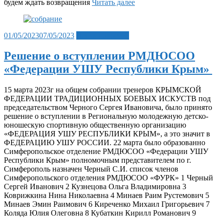
будем ждать возвращения
Читать далее
Posted
01/05/2023
07/05/2023
Лента новостей
on
Решение о вступлении РМДЮСОО
«Федерации УШУ Республики Крым»
15 марта 2023г на общем собрании тренеров КРЫМСКОЙ
ФЕДЕРАЦИИ ТРАДИЦИОННЫХ БОЕВЫХ ИСКУСТВ под
председательством Черного Сергея Ивановича, было принято
решение о вступлении в Региональную молодежную детско-
юношескую спортивную общественную организацию
«ФЕДЕРАЦИЯ УШУ РЕСПУБЛИКИ КРЫМ», а это значит в
ФЕДЕРАЦИЮ УШУ РОССИИ. 22 марта было образованно
Симферопольское отделение РМДЮСОО «Федерации УШУ
Республики Крым» полномочным представителем по г.
Симферополь назначен Черный С.И. список членов
Симферопольского отделения РМДЮСОО «ФУРК» 1 Черный
Сергей Иванович 2 Кузнецова Ольга Владимировна 3
Коврижкина Нина Николаевна 4 Минаев Раим Рустемович 5
Минаев Эмин Раимович 6 Киреченко Михаил Григорьевич 7
Коляда Юлия Олеговна 8 Кубаткин Кирилл Романович 9