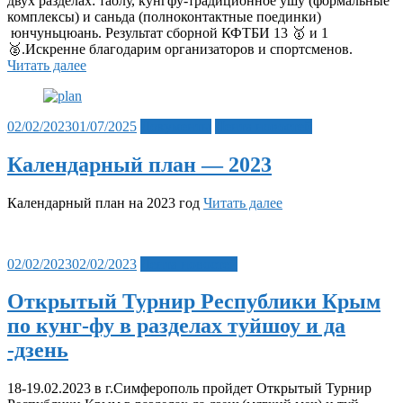
двух разделах: таолу, кунгфу-традиционное ушу (формальные
комплексы) и саньда (полноконтактные поединки)
юнчуньцюань. Результат сборной КФТБИ 13 🥇 и 1
🥈.Искренне благодарим организаторов и спортсменов.
Читать далее
Posted
02/02/2023
01/07/2025
Документы
Лента новостей
on
Календарный план — 2023
Календарный план на 2023 год
Читать далее
Posted
02/02/2023
02/02/2023
Лента новостей
on
Открытый Турнир Республики Крым
по кунг-фу в разделах туйшоу и да
-дзень
18-19.02.2023 в г.Симферополь пройдет Открытый Турнир