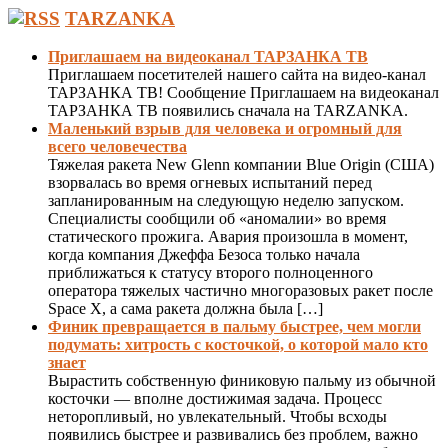
TARZANKA
Приглашаем на видеоканал ТАРЗАНКА ТВ
Приглашаем посетителей нашего сайта на видео-канал
ТАРЗАНКА ТВ! Сообщение Приглашаем на видеоканал
ТАРЗАНКА ТВ появились сначала на TARZANKA.
Маленький взрыв для человека и огромный для
всего человечества
Тяжелая ракета New Glenn компании Blue Origin (США)
взорвалась во время огневых испытаний перед
запланированным на следующую неделю запуском.
Специалисты сообщили об «аномалии» во время
статического прожига. Авария произошла в момент,
когда компания Джеффа Безоса только начала
приближаться к статусу второго полноценного
оператора тяжелых частично многоразовых ракет после
Space X, а сама ракета должна была […]
Финик превращается в пальму быстрее, чем могли
подумать: хитрость с косточкой, о которой мало кто
знает
Вырастить собственную финиковую пальму из обычной
косточки — вполне достижимая задача. Процесс
неторопливый, но увлекательный. Чтобы всходы
появились быстрее и развивались без проблем, важно