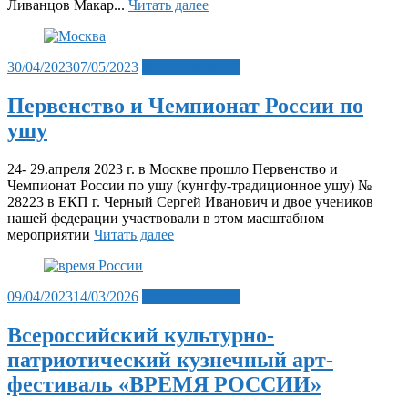
Ливанцов Макар...
Читать далее
Posted
30/04/2023
07/05/2023
Лента новостей
on
Первенство и Чемпионат России по
ушу
24- 29.апреля 2023 г. в Москве прошло Первенство и
Чемпионат России по ушу (кунгфу-традиционное ушу) №
28223 в ЕКП г. Черный Сергей Иванович и двое учеников
нашей федерации участвовали в этом масштабном
мероприятии
Читать далее
Posted
09/04/2023
14/03/2026
Лента новостей
on
Всероссийский культурно-
патриотический кузнечный арт-
фестиваль «ВРЕМЯ РОССИИ»