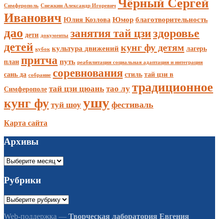
Чёрный Сергей
Симферополь
Снежкин Александр Игоревич
Иванович
Юмор
благотворительность
Юлия Козлова
дао
занятия тай цзи
здоровье
дети
документы
детей
кунг фу детям
культура движений
лагерь
кубок
притча
путь
план
реабилитация социальная адаптация и интеграция
соревнования
сань да
стиль
тай цзи в
собрание
традиционное
тай цзи цюань
тао лу
Симферополе
ушу
кунг фу
фестиваль
туй шоу
Карта сайта
Архивы
Архивы
Рубрики
Рубрики
Web-поддержка —
Творческая лаборатория Евгения