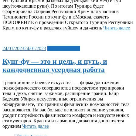
Республики Крым в разделах да дзень(мягкий меч) и туй
шоу(толкающие руки). По итогам Турнира будет
сформирована сборная Республики Крым для участия в
Чемпионате России по кунг фу в г.Москва. скачать
ПОЛОЖЕНИЕ о проведении Открытого Турнира Республики
Крым по кунг-фу в разделах туйшоу и да -дзень
Читать далее
Posted
24/01/2023
24/01/2023
Лента новостей
on
Кунг-фу — это и цель, и путь, и
каждодневная усердная работа
Традиционные боевые искусства — форма достижения
психофизического совершенства посредством тренировки
тела и духа, снятие зажимов, расширение границ. Байр
Бадмаев Убирая искусственные ограничения вы
обнаруживаете, что границы физических возможностей тела
расширяются. На вас больше не влияют внешние условия,
уходит потребность физического комфорта и искусственных
стимуляторов. Красота и гармония движения дополняется
оружием
Читать далее